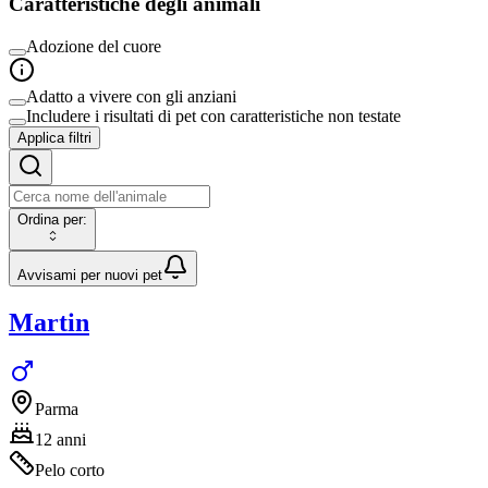
Caratteristiche degli animali
Adozione del cuore
Adatto a vivere con gli
anziani
Includere i risultati di pet con caratteristiche non testate
Applica filtri
Ordina per
:
Avvisami per nuovi pet
Martin
Parma
12 anni
Pelo corto