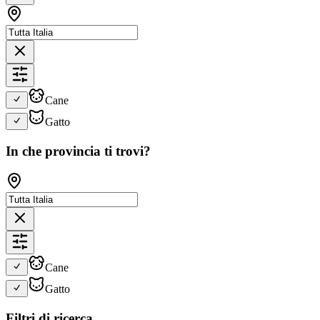
Cane
Gatto
In che provincia ti trovi?
Cane
Gatto
Filtri di ricerca