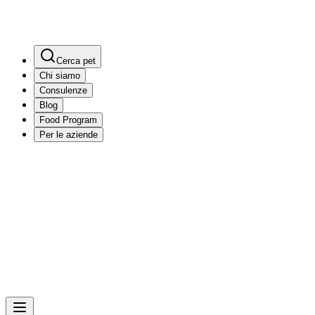
Cerca pet
Chi siamo
Consulenze
Blog
Food Program
Per le aziende