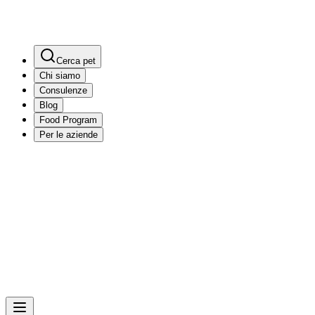
Cerca pet
Chi siamo
Consulenze
Blog
Food Program
Per le aziende