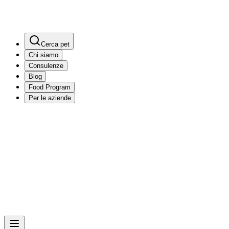
Cerca pet
Chi siamo
Consulenze
Blog
Food Program
Per le aziende