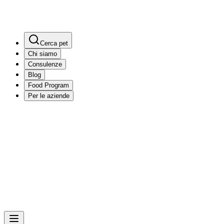
Cerca pet
Chi siamo
Consulenze
Blog
Food Program
Per le aziende