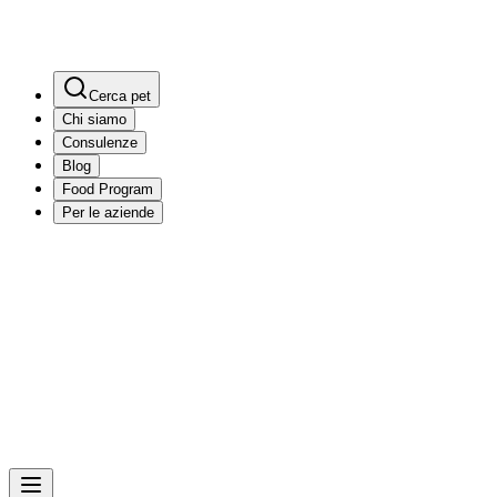
Cerca pet
Chi siamo
Consulenze
Blog
Food Program
Per le aziende