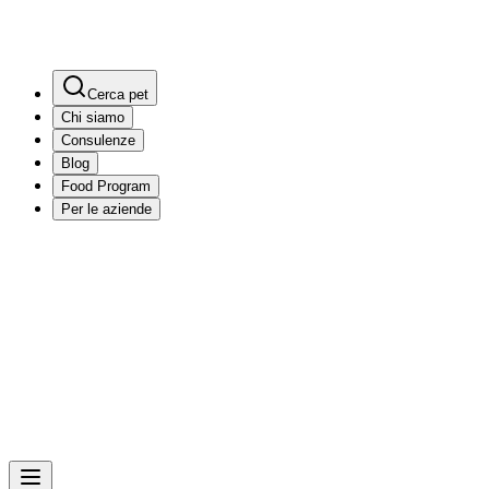
Cerca pet
Chi siamo
Consulenze
Blog
Food Program
Per le aziende