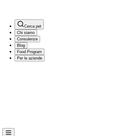
Cerca pet
Chi siamo
Consulenze
Blog
Food Program
Per le aziende