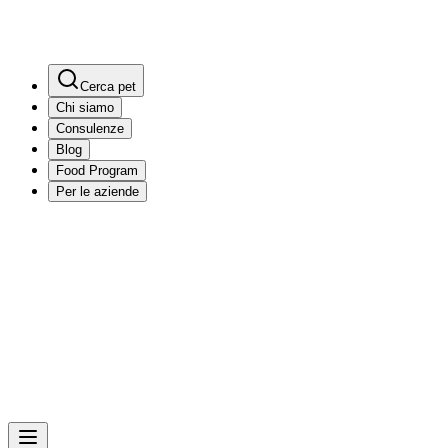
Cerca pet
Chi siamo
Consulenze
Blog
Food Program
Per le aziende