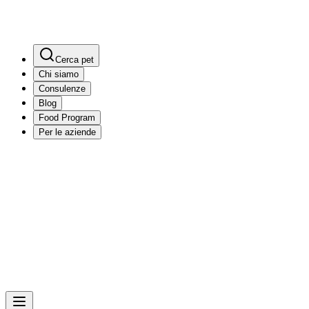
Cerca pet
Chi siamo
Consulenze
Blog
Food Program
Per le aziende