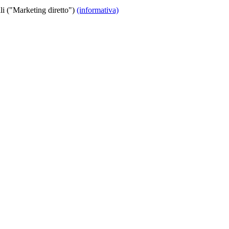
i ("Marketing diretto")
(informativa)