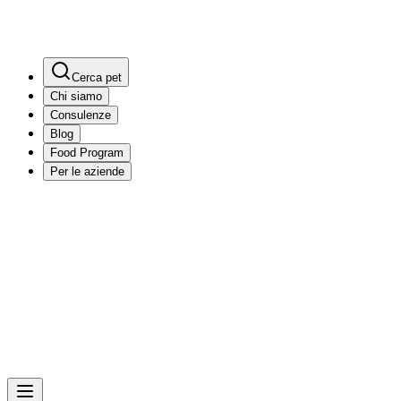
Cerca pet
Chi siamo
Consulenze
Blog
Food Program
Per le aziende