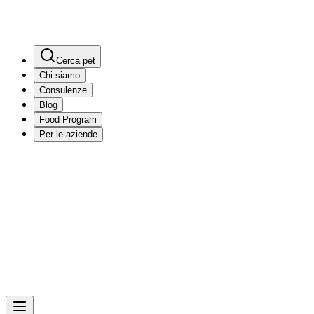
Cerca pet
Chi siamo
Consulenze
Blog
Food Program
Per le aziende