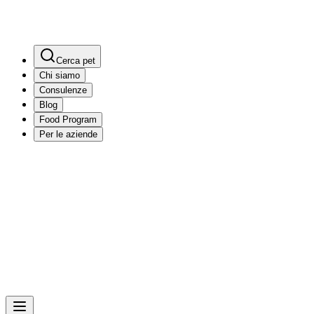
Cerca pet
Chi siamo
Consulenze
Blog
Food Program
Per le aziende