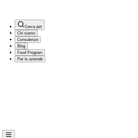
Cerca pet
Chi siamo
Consulenze
Blog
Food Program
Per le aziende