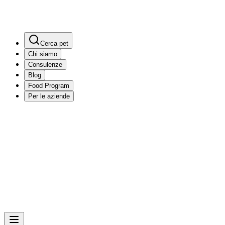
Cerca pet
Chi siamo
Consulenze
Blog
Food Program
Per le aziende