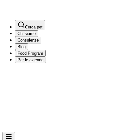
Cerca pet
Chi siamo
Consulenze
Blog
Food Program
Per le aziende