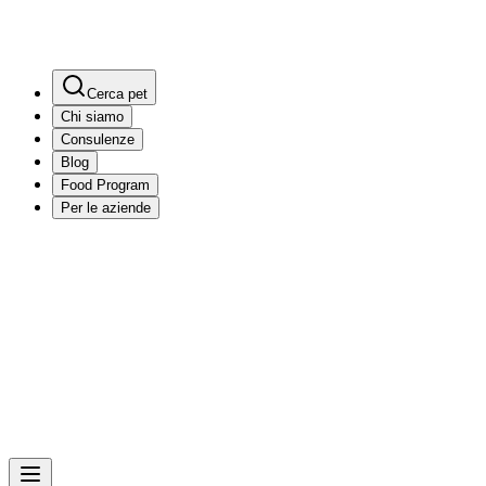
Cerca pet
Chi siamo
Consulenze
Blog
Food Program
Per le aziende