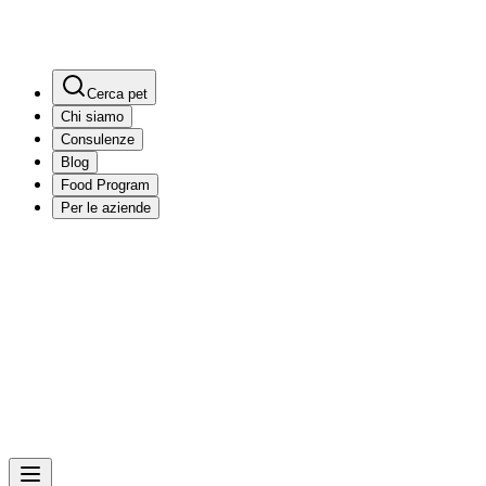
Cerca pet
Chi siamo
Consulenze
Blog
Food Program
Per le aziende